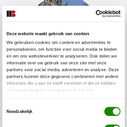
Deze website maakt gebruik van cookies
We gebruiken cookies om content en advertenties te
personaliseren, om functies voor social media te bieden
en om ons websiteverkeer te analyseren. Ook delen we
informatie over uw gebruik van onze site met onze
partners voor social media, adverteren en analyse. Deze
MOBIELE SURVEILLANCE
partners kunnen deze gegevens combineren met andere
In het geval van een alarmmelding is de mobiele surveillance
informatie die u aan ze heeft verstrekt of die ze hebben
snel ter plaatse om te signaleren, alarmeren, rapporteren en u
verzameld op basis van uw gebruik van hun
bij te staan waar nodig.
services. Voor meer informatie raadpleeg
onze
privacyverklaring
.
Toestemmingsselectie
Noodzakelijk