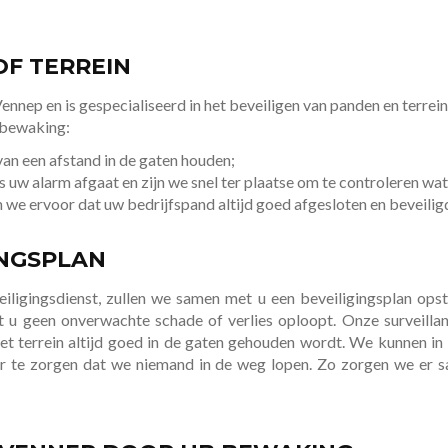
OF TERREIN
nnep en is gespecialiseerd in het beveiligen van panden en terrei
 bewaking:
n een afstand in de gaten houden;
 uw alarm afgaat en zijn we snel ter plaatse om te controleren wat 
n we ervoor dat uw bedrijfspand altijd goed afgesloten en beveiligd
INGSPLAN
ligingsdienst, zullen we samen met u een beveiligingsplan opst
t u geen onverwachte schade of verlies oploopt. Onze surveillant
t het terrein altijd goed in de gaten gehouden wordt. We kunnen 
r te zorgen dat we niemand in de weg lopen. Zo zorgen we er 