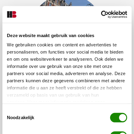
Deze website maakt gebruik van cookies
We gebruiken cookies om content en advertenties te
personaliseren, om functies voor social media te bieden
en om ons websiteverkeer te analyseren. Ook delen we
informatie over uw gebruik van onze site met onze
partners voor social media, adverteren en analyse. Deze
MOBIELE SURVEILLANCE
partners kunnen deze gegevens combineren met andere
In het geval van een alarmmelding is de mobiele surveillance
informatie die u aan ze heeft verstrekt of die ze hebben
snel ter plaatse om te signaleren, alarmeren, rapporteren en u
verzameld op basis van uw gebruik van hun
bij te staan waar nodig.
services. Voor meer informatie raadpleeg
onze
privacyverklaring
.
Toestemmingsselectie
Noodzakelijk