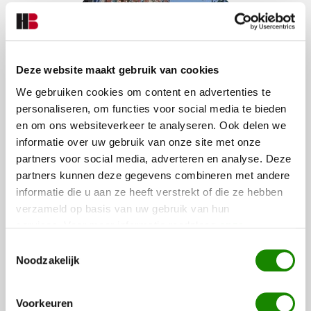
Deze website maakt gebruik van cookies
We gebruiken cookies om content en advertenties te
personaliseren, om functies voor social media te bieden
en om ons websiteverkeer te analyseren. Ook delen we
informatie over uw gebruik van onze site met onze
MOBIELE SURVEILLANCE
partners voor social media, adverteren en analyse. Deze
partners kunnen deze gegevens combineren met andere
In het geval van een alarmmelding is de mobiele surveillance
snel ter plaatse om te signaleren, alarmeren, rapporteren en u
informatie die u aan ze heeft verstrekt of die ze hebben
bij te staan waar nodig.
verzameld op basis van uw gebruik van hun
services. Voor meer informatie raadpleeg
onze
privacyverklaring
.
Toestemmingsselectie
Noodzakelijk
Voorkeuren